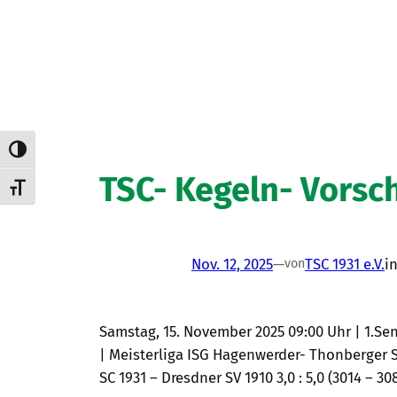
Umschalten auf hohe Kontraste
TSC- Kegeln- Vorsc
Schrift vergrößern
Nov. 12, 2025
—
TSC 1931 e.V.
i
von
Samstag, 15. November 2025 09:00 Uhr | 1.Seni
| Meisterliga ISG Hagenwerder- Thonberger SC
SC 1931 – Dresdner SV 1910 3,0 : 5,0 (3014 – 30