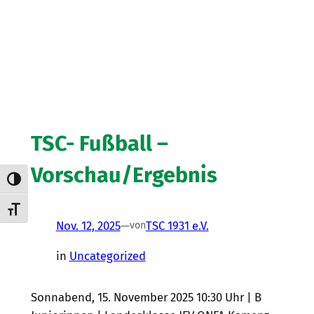
TSC- Fußball –
Vorschau/Ergebnis
Umschalten auf hohe Kontraste
Schrift vergrößern
Nov. 12, 2025
—
TSC 1931 e.V.
von
in
Uncategorized
Sonnabend, 15. November 2025 10:30 Uhr | B