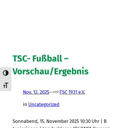
TSC- Fußball –
Vorschau/Ergebnis
Umschalten auf hohe Kontraste
Schrift vergrößern
Nov. 12, 2025
—
TSC 1931 e.V.
von
in
Uncategorized
Sonnabend, 15. November 2025 10:30 Uhr | B