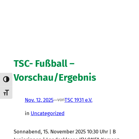
TSC- Fußball –
Vorschau/Ergebnis
Umschalten auf hohe Kontraste
Schrift vergrößern
Nov. 12, 2025
—
TSC 1931 e.V.
von
in
Uncategorized
Sonnabend, 15. November 2025 10:30 Uhr | B