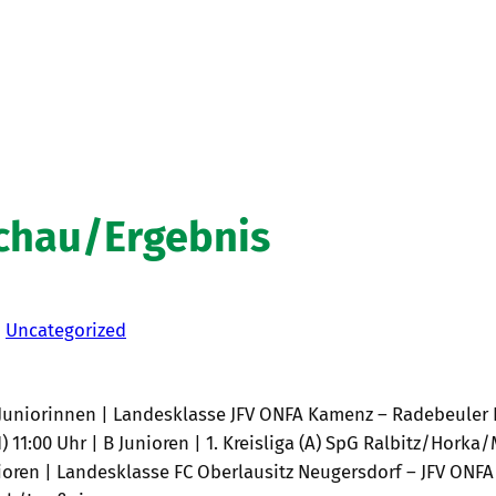
schau/Ergebnis
n
Uncategorized
uniorinnen | Landesklasse JFV ONFA Kamenz – Radebeuler BC 0
 11:00 Uhr | B Junioren | 1. Kreisliga (A) SpG Ralbitz/Horka/
ioren | Landesklasse FC Oberlausitz Neugersdorf – JFV ONFA 1