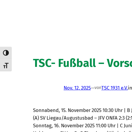
Umschalten auf hohe Kontraste
TSC- Fußball – Vor
Schrift vergrößern
Nov. 12, 2025
—
TSC 1931 e.V.
i
von
Sonnabend, 15. November 2025 10:30 Uhr | B J
(A) SV Liegau/Augustusbad – JFV ONFA 2:3 (2:1)
Sonntag, 16. November 2025 11:00 Uhr | C Jun