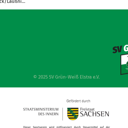
ück/Laußni…
© 2025 SV Grün-Weiß Elstra e.V.