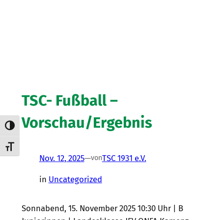
TSC- Fußball –
Vorschau/Ergebnis
Umschalten auf hohe Kontraste
Schrift vergrößern
Nov. 12, 2025
—
TSC 1931 e.V.
von
in
Uncategorized
Sonnabend, 15. November 2025 10:30 Uhr | B