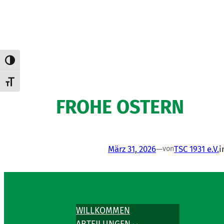
Umschalten auf hohe Kontraste
Schrift vergrößern
FROHE OSTERN
März 31, 2026
—
TSC 1931 e.V.
i
von
WILLKOMMEN