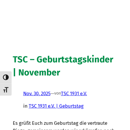
TSC – Geburtstagskinder
| November
Umschalten auf hohe Kontraste
Schrift vergrößern
Nov. 30, 2025
—
TSC 1931 e.V.
von
in
TSC 1931 e.V. | Geburtstag
Es grüßt Euch zum Geburtstag die vertraute