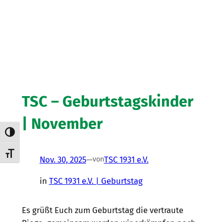
TSC – Geburtstagskinder
| November
Umschalten auf hohe Kontraste
Schrift vergrößern
Nov. 30, 2025
—
TSC 1931 e.V.
von
in
TSC 1931 e.V. | Geburtstag
Es grüßt Euch zum Geburtstag die vertraute