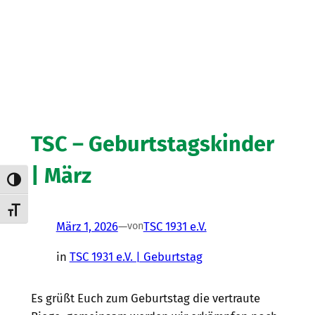
TSC – Geburtstagskinder
| März
Umschalten auf hohe Kontraste
Schrift vergrößern
März 1, 2026
—
TSC 1931 e.V.
von
in
TSC 1931 e.V. | Geburtstag
Es grüßt Euch zum Geburtstag die vertraute