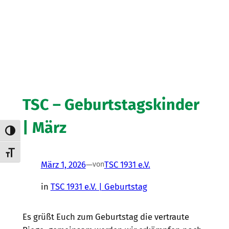
TSC – Geburtstagskinder
| März
Umschalten auf hohe Kontraste
Schrift vergrößern
März 1, 2026
—
TSC 1931 e.V.
von
in
TSC 1931 e.V. | Geburtstag
Es grüßt Euch zum Geburtstag die vertraute