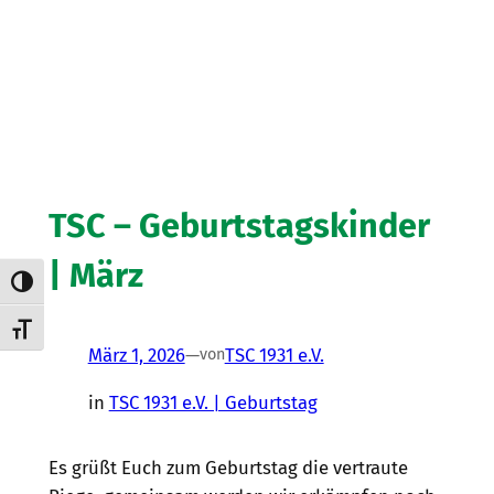
TSC – Geburtstagskinder
| März
Umschalten auf hohe Kontraste
Schrift vergrößern
März 1, 2026
—
TSC 1931 e.V.
von
in
TSC 1931 e.V. | Geburtstag
Es grüßt Euch zum Geburtstag die vertraute