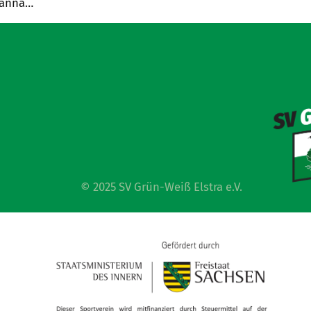
ohanna…
© 2025 SV Grün-Weiß Elstra e.V.