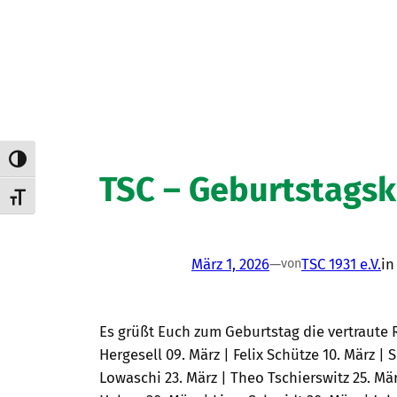
Umschalten auf hohe Kontraste
TSC – Geburtstagsk
Schrift vergrößern
März 1, 2026
—
TSC 1931 e.V.
i
von
Es grüßt Euch zum Geburtstag die vertraute R
Hergesell 09. März | Felix Schütze 10. März | 
Lowaschi 23. März | Theo Tschierswitz 25. Mär