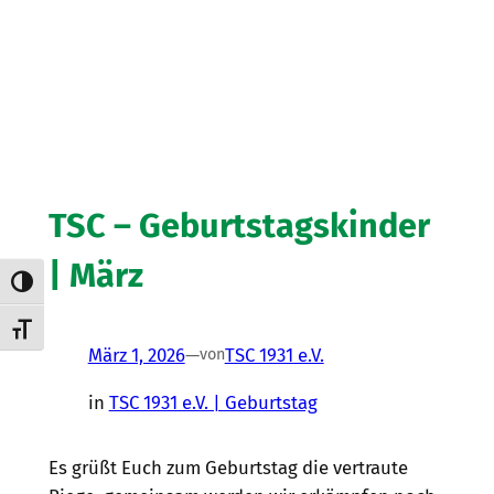
TSC – Geburtstagskinder
| März
Umschalten auf hohe Kontraste
Schrift vergrößern
März 1, 2026
—
TSC 1931 e.V.
von
in
TSC 1931 e.V. | Geburtstag
Es grüßt Euch zum Geburtstag die vertraute