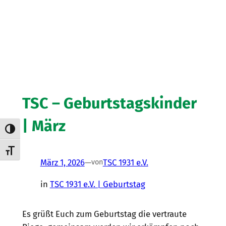
TSC – Geburtstagskinder
| März
Umschalten auf hohe Kontraste
Schrift vergrößern
März 1, 2026
—
TSC 1931 e.V.
von
in
TSC 1931 e.V. | Geburtstag
Es grüßt Euch zum Geburtstag die vertraute