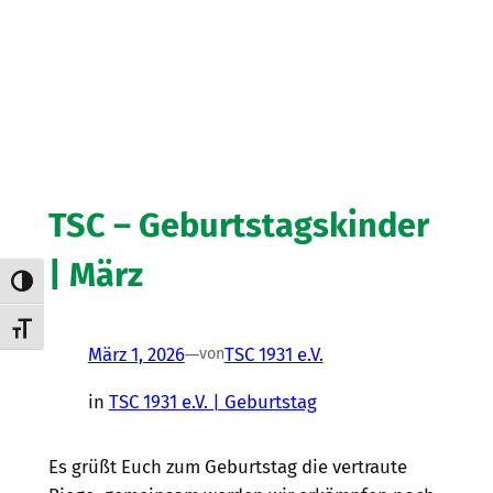
TSC – Geburtstagskinder
| März
Umschalten auf hohe Kontraste
Schrift vergrößern
März 1, 2026
—
TSC 1931 e.V.
von
in
TSC 1931 e.V. | Geburtstag
Es grüßt Euch zum Geburtstag die vertraute