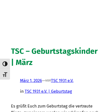
TSC – Geburtstagskinder
| März
Umschalten auf hohe Kontraste
Schrift vergrößern
März 1, 2026
—
TSC 1931 e.V.
von
in
TSC 1931 e.V. | Geburtstag
Es grüßt Euch zum Geburtstag die vertraute