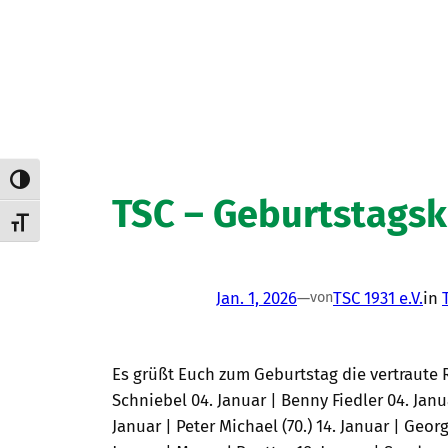
Umschalten auf hohe Kontraste
TSC – Geburtstagsk
Schrift vergrößern
Jan. 1, 2026
—
TSC 1931 e.V.
in
von
Es grüßt Euch zum Geburtstag die vertraute 
Schniebel 04. Januar | Benny Fiedler 04. Janu
Januar | Peter Michael (70.) 14. Januar | Georg