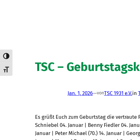
Umschalten auf hohe Kontraste
TSC – Geburtstagsk
Schrift vergrößern
Jan. 1, 2026
—
TSC 1931 e.V.
in
von
Es grüßt Euch zum Geburtstag die vertraute 
Schniebel 04. Januar | Benny Fiedler 04. Janu
Januar | Peter Michael (70.) 14. Januar | Georg