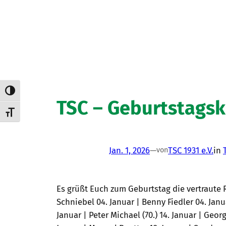
Umschalten auf hohe Kontraste
TSC – Geburtstagsk
Schrift vergrößern
Jan. 1, 2026
—
TSC 1931 e.V.
in
von
Es grüßt Euch zum Geburtstag die vertraute 
Schniebel 04. Januar | Benny Fiedler 04. Janu
Januar | Peter Michael (70.) 14. Januar | Georg