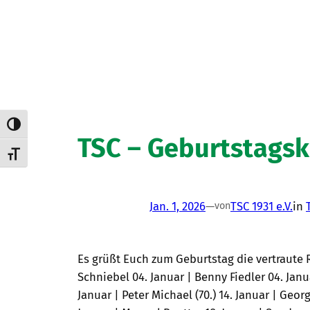
Umschalten auf hohe Kontraste
TSC – Geburtstagsk
Schrift vergrößern
Jan. 1, 2026
—
TSC 1931 e.V.
in
von
Es grüßt Euch zum Geburtstag die vertraute 
Schniebel 04. Januar | Benny Fiedler 04. Janu
Januar | Peter Michael (70.) 14. Januar | Georg