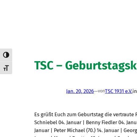
Umschalten auf hohe Kontraste
TSC – Geburtstagsk
Schrift vergrößern
Jan. 20, 2026
—
TSC 1931 e.V.
i
von
Es grüßt Euch zum Geburtstag die vertraute 
Schniebel 04. Januar | Benny Fiedler 04. Janu
Januar | Peter Michael (70.) 14. Januar | Georg