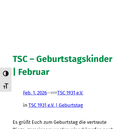
TSC – Geburtstagskinder
| Februar
Umschalten auf hohe Kontraste
Schrift vergrößern
Feb. 1, 2026
—
TSC 1931 e.V.
von
in
TSC 1931 e.V. | Geburtstag
Es grüßt Euch zum Geburtstag die vertraute