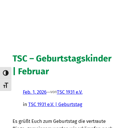
TSC – Geburtstagskinder
| Februar
Umschalten auf hohe Kontraste
Schrift vergrößern
Feb. 1, 2026
—
TSC 1931 e.V.
von
in
TSC 1931 e.V. | Geburtstag
Es grüßt Euch zum Geburtstag die vertraute