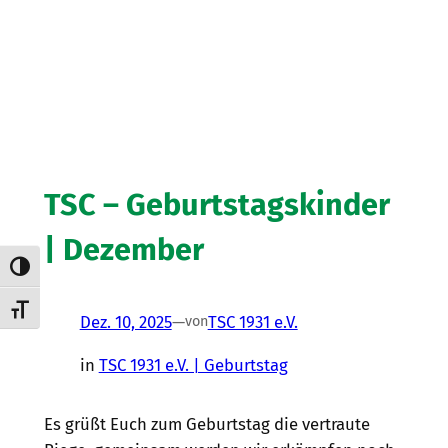
TSC – Geburtstagskinder
| Dezember
Umschalten auf hohe Kontraste
Schrift vergrößern
Dez. 10, 2025
—
TSC 1931 e.V.
von
in
TSC 1931 e.V. | Geburtstag
Es grüßt Euch zum Geburtstag die vertraute