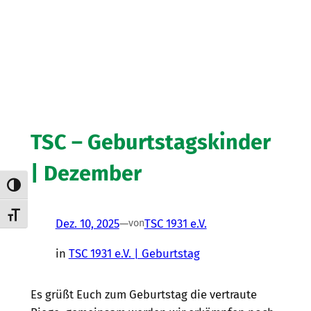
TSC – Geburtstagskinder
| Dezember
Umschalten auf hohe Kontraste
Schrift vergrößern
Dez. 10, 2025
—
TSC 1931 e.V.
von
in
TSC 1931 e.V. | Geburtstag
Es grüßt Euch zum Geburtstag die vertraute