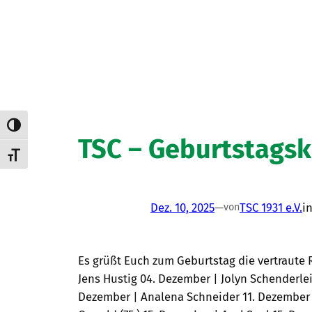
Umschalten auf hohe Kontraste
TSC – Geburtstagsk
Schrift vergrößern
Dez. 10, 2025
—
TSC 1931 e.V.
i
von
Es grüßt Euch zum Geburtstag die vertraute
Jens Hustig 04. Dezember | Jolyn Schenderlei
Dezember | Analena Schneider 11. Dezember |