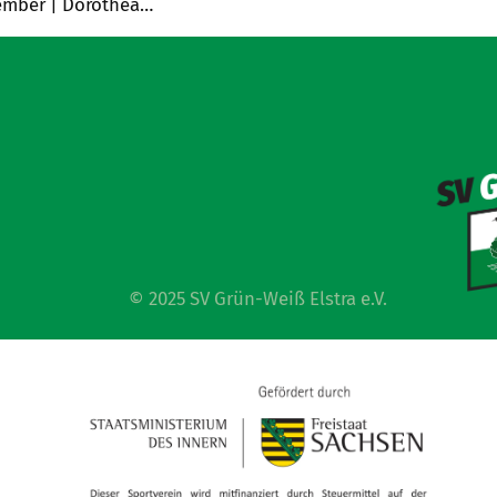
ezember | Dorothea…
© 2025 SV Grün-Weiß Elstra e.V.