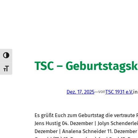
Umschalten auf hohe Kontraste
TSC – Geburtstagsk
Schrift vergrößern
Dez. 17, 2025
—
TSC 1931 e.V.
i
von
Es grüßt Euch zum Geburtstag die vertraute
Jens Hustig 04. Dezember | Jolyn Schenderlei
Dezember | Analena Schneider 11. Dezember |