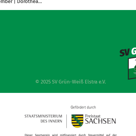
ezember | Dorothea…
© 2025 SV Grün-Weiß Elstra e.V.