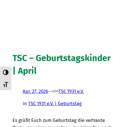
TSC – Geburtstagskinder
| April
Umschalten auf hohe Kontraste
Schrift vergrößern
Apr. 27, 2026
—
TSC 1931 e.V.
von
in
TSC 1931 e.V. | Geburtstag
Es grüßt Euch zum Geburtstag die vertraute