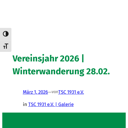
Umschalten auf hohe Kontraste
Schrift vergrößern
Vereinsjahr 2026 |
Winterwanderung 28.02.
März 1, 2026
—
TSC 1931 e.V.
von
in
TSC 1931 e.V. | Galerie