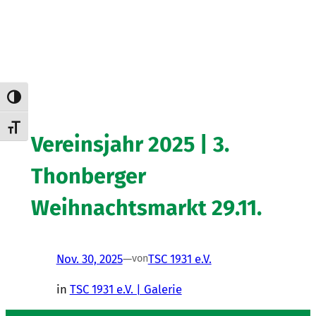
Umschalten auf hohe Kontraste
Schrift vergrößern
Vereinsjahr 2025 | 3.
Thonberger
Weihnachtsmarkt 29.11.
Nov. 30, 2025
—
TSC 1931 e.V.
von
in
TSC 1931 e.V. | Galerie