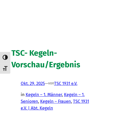
TSC- Kegeln-
Umschalten auf hohe Kontraste
Vorschau/Ergebnis
Schrift vergrößern
Okt. 29, 2025
—
TSC 1931 e.V.
von
in
Kegeln – 1. Männer
, 
Kegeln – 1.
Senioren
, 
Kegeln – Frauen
, 
TSC 1931
e.V. | Abt. Kegeln