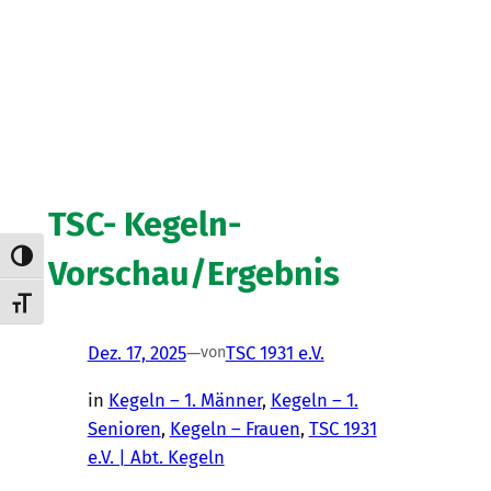
TSC- Kegeln-
Umschalten auf hohe Kontraste
Vorschau/Ergebnis
Schrift vergrößern
Dez. 17, 2025
—
TSC 1931 e.V.
von
in
Kegeln – 1. Männer
, 
Kegeln – 1.
Senioren
, 
Kegeln – Frauen
, 
TSC 1931
e.V. | Abt. Kegeln