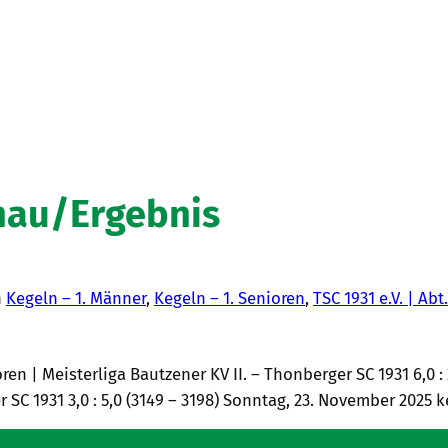
hau/Ergebnis
n
Kegeln – 1. Männer
, 
Kegeln – 1. Senioren
, 
TSC 1931 e.V. | Abt
en | Meisterliga Bautzener KV II. – Thonberger SC 1931 6,0 : 
SC 1931 3,0 : 5,0 (3149 – 3198) Sonntag, 23. November 2025 k