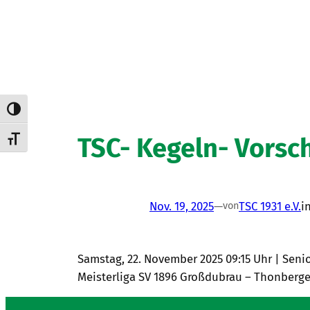
Umschalten auf hohe Kontraste
TSC- Kegeln- Vorsc
Schrift vergrößern
Nov. 19, 2025
—
TSC 1931 e.V.
i
von
Samstag, 22. November 2025 09:15 Uhr | Senior
Meisterliga SV 1896 Großdubrau – Thonberger 