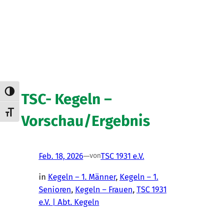
Umschalten auf hohe Kontraste
TSC- Kegeln –
Schrift vergrößern
Vorschau/Ergebnis
Feb. 18, 2026
—
TSC 1931 e.V.
von
in
Kegeln – 1. Männer
, 
Kegeln – 1.
Senioren
, 
Kegeln – Frauen
, 
TSC 1931
e.V. | Abt. Kegeln