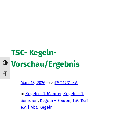
TSC- Kegeln-
Vorschau/Ergebnis
Umschalten auf hohe Kontraste
Schrift vergrößern
März 18, 2026
—
TSC 1931 e.V.
von
in
Kegeln – 1. Männer
, 
Kegeln – 1.
Senioren
, 
Kegeln – Frauen
, 
TSC 1931
e.V. | Abt. Kegeln