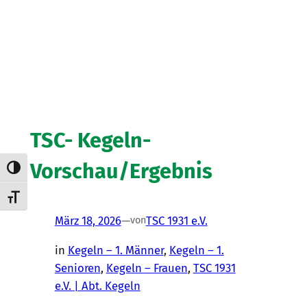
TSC- Kegeln-
Vorschau/Ergebnis
Umschalten auf hohe Kontraste
Schrift vergrößern
März 18, 2026
—
TSC 1931 e.V.
von
in
Kegeln – 1. Männer
, 
Kegeln – 1.
Senioren
, 
Kegeln – Frauen
, 
TSC 1931
e.V. | Abt. Kegeln