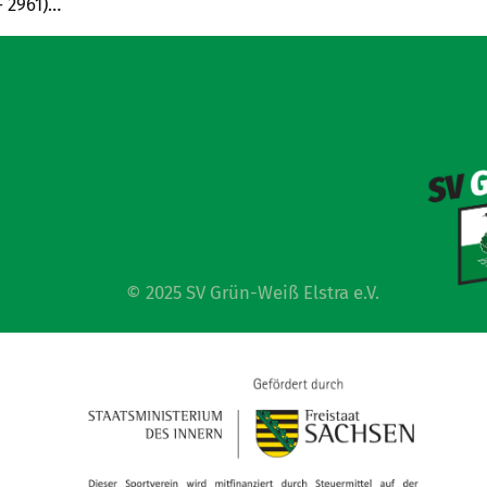
– 2961)…
© 2025 SV Grün-Weiß Elstra e.V.