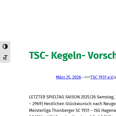
Umschalten auf hohe Kontraste
TSC- Kegeln- Vorsc
Schrift vergrößern
März 25, 2026
—
TSC 1931 e.V.
von
LETZTER SPIELTAG SAISON 2025/26 Samstag, 28.
– 2969) Herzlichen Glückwunsch nach Neugers
Meisterliga Thonberger SC 1931 – ISG Hagenwe