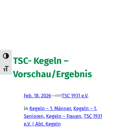
Umschalten auf hohe Kontraste
TSC- Kegeln –
Schrift vergrößern
Vorschau/Ergebnis
Feb. 18, 2026
—
TSC 1931 e.V.
von
in
Kegeln – 1. Männer
, 
Kegeln – 1.
Senioren
, 
Kegeln – Frauen
, 
TSC 1931
e.V. | Abt. Kegeln