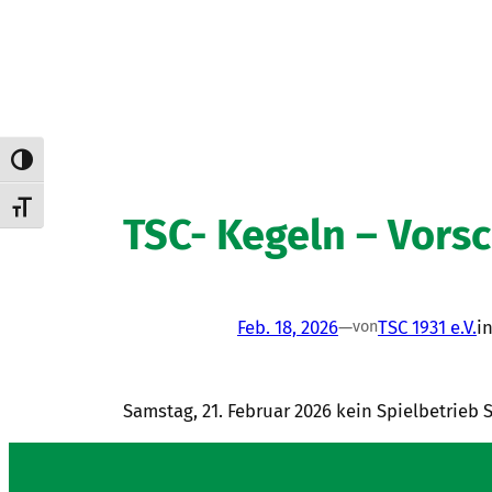
Umschalten auf hohe Kontraste
Schrift vergrößern
TSC- Kegeln – Vors
Feb. 18, 2026
—
TSC 1931 e.V.
i
von
Samstag, 21. Februar 2026 kein Spielbetrieb S