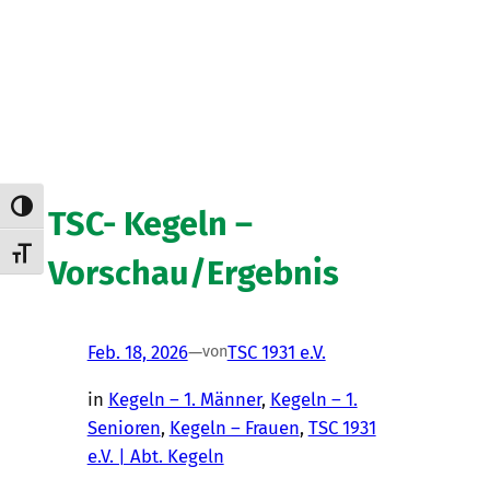
Umschalten auf hohe Kontraste
TSC- Kegeln –
Schrift vergrößern
Vorschau/Ergebnis
Feb. 18, 2026
—
TSC 1931 e.V.
von
in
Kegeln – 1. Männer
, 
Kegeln – 1.
Senioren
, 
Kegeln – Frauen
, 
TSC 1931
e.V. | Abt. Kegeln