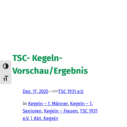
TSC- Kegeln-
Umschalten auf hohe Kontraste
Vorschau/Ergebnis
Schrift vergrößern
Dez. 17, 2025
—
TSC 1931 e.V.
von
in
Kegeln – 1. Männer
, 
Kegeln – 1.
Senioren
, 
Kegeln – Frauen
, 
TSC 1931
e.V. | Abt. Kegeln