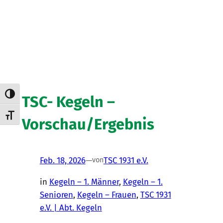
Umschalten auf hohe Kontraste
TSC- Kegeln –
Schrift vergrößern
Vorschau/Ergebnis
Feb. 18, 2026
—
TSC 1931 e.V.
von
in
Kegeln – 1. Männer
, 
Kegeln – 1.
Senioren
, 
Kegeln – Frauen
, 
TSC 1931
e.V. | Abt. Kegeln