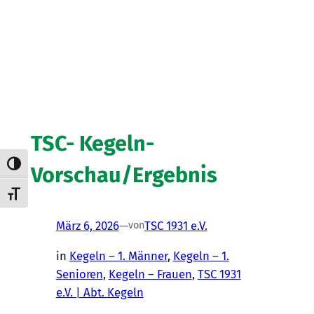
TSC- Kegeln-
Umschalten auf hohe Kontraste
Vorschau/Ergebnis
Schrift vergrößern
März 6, 2026
—
TSC 1931 e.V.
von
in
Kegeln – 1. Männer
, 
Kegeln – 1.
Senioren
, 
Kegeln – Frauen
, 
TSC 1931
e.V. | Abt. Kegeln