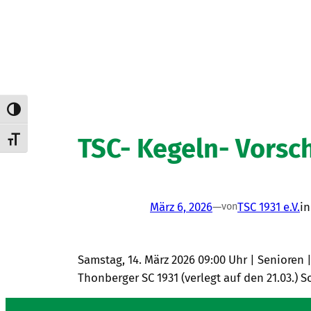
Umschalten auf hohe Kontraste
TSC- Kegeln- Vorsc
Schrift vergrößern
März 6, 2026
—
TSC 1931 e.V.
i
von
Samstag, 14. März 2026 09:00 Uhr | Senioren | 
Thonberger SC 1931 (verlegt auf den 21.03.) S