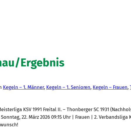
hau/Ergebnis
in
Kegeln – 1. Männer
, 
Kegeln – 1. Senioren
, 
Kegeln – Frauen
, 
sterliga KSV 1991 Freital II. – Thonberger SC 1931 (Nachholspi
onntag, 22. März 2026 09:15 Uhr | Frauen | 2. Verbandsliga KS
ckwunsch!