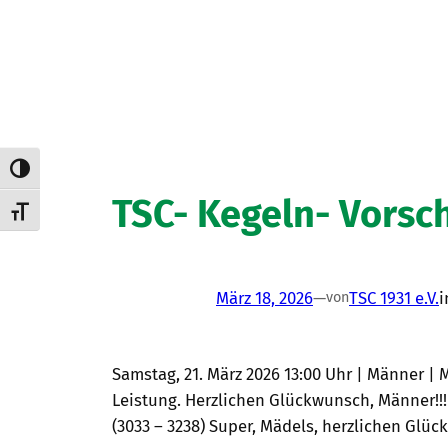
Umschalten auf hohe Kontraste
TSC- Kegeln- Vorsc
Schrift vergrößern
März 18, 2026
—
TSC 1931 e.V.
von
Samstag, 21. März 2026 13:00 Uhr | Männer | Mei
Leistung. Herzlichen Glückwunsch, Männer!!! S
(3033 – 3238) Super, Mädels, herzlichen Glü