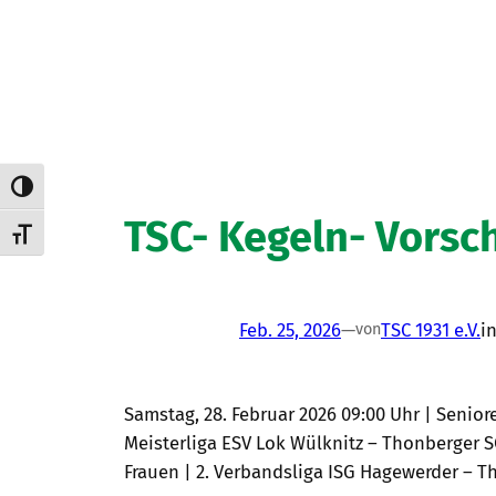
Umschalten auf hohe Kontraste
TSC- Kegeln- Vorsc
Schrift vergrößern
Feb. 25, 2026
—
TSC 1931 e.V.
i
von
Samstag, 28. Februar 2026 09:00 Uhr | Seniore
Meisterliga ESV Lok Wülknitz – Thonberger SC 1
Frauen | 2. Verbandsliga ISG Hagewerder – Tho