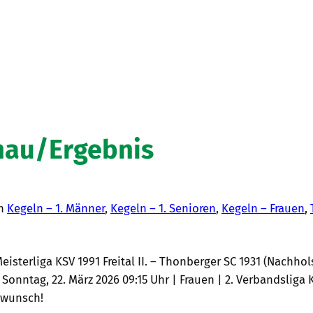
hau/Ergebnis
in
Kegeln – 1. Männer
, 
Kegeln – 1. Senioren
, 
Kegeln – Frauen
, 
sterliga KSV 1991 Freital II. – Thonberger SC 1931 (Nachholspi
onntag, 22. März 2026 09:15 Uhr | Frauen | 2. Verbandsliga KS
ckwunsch!