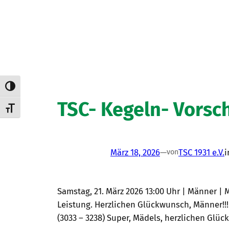
Umschalten auf hohe Kontraste
TSC- Kegeln- Vorsc
Schrift vergrößern
März 18, 2026
—
TSC 1931 e.V.
von
Samstag, 21. März 2026 13:00 Uhr | Männer | Mei
Leistung. Herzlichen Glückwunsch, Männer!!! S
(3033 – 3238) Super, Mädels, herzlichen Glü