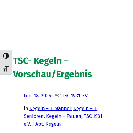
Umschalten auf hohe Kontraste
TSC- Kegeln –
Schrift vergrößern
Vorschau/Ergebnis
Feb. 18, 2026
—
TSC 1931 e.V.
von
in
Kegeln – 1. Männer
, 
Kegeln – 1.
Senioren
, 
Kegeln – Frauen
, 
TSC 1931
e.V. | Abt. Kegeln