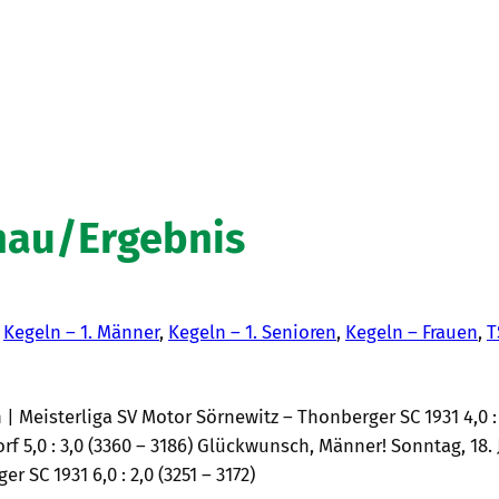
hau/Ergebnis
n
Kegeln – 1. Männer
, 
Kegeln – 1. Senioren
, 
Kegeln – Frauen
, 
T
 | Meisterliga SV Motor Sörnewitz – Thonberger SC 1931 4,0 : 
f 5,0 : 3,0 (3360 – 3186) Glückwunsch, Männer! Sonntag, 18. J
 SC 1931 6,0 : 2,0 (3251 – 3172)