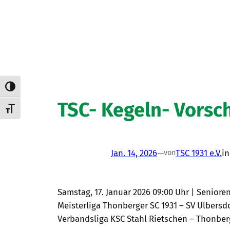
Umschalten auf hohe Kontraste
TSC- Kegeln- Vorsc
Schrift vergrößern
Jan. 14, 2026
—
TSC 1931 e.V.
i
von
Samstag, 17. Januar 2026 09:00 Uhr | Senioren
Meisterliga Thonberger SC 1931 – SV Ulbersdor
Verbandsliga KSC Stahl Rietschen – Thonberger